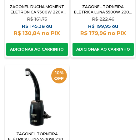
ZAGONEL DUCHA MOMENT
ZAGONEL TORNEIRA
ELETRÔNICA 7500W 220V
ELÉTRICA LUNA 5500W 220V
BRANCA
BRANCA PAREDE
R$
161,75
R$
222,46
R$
145,38
R$
199,95
R$ 130,84
R$ 179,96
10%
OFF
ZAGONEL TORNEIRA
ELÉTRICA LUNA 5500W 220V