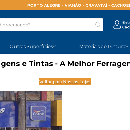
-
-
-
PORTO ALEGRE
VIAMÃO
GRAVATAÍ
CACHOEI
Ent
Cad
Outras Superfícies
Materiais de Pintura
agens e Tintas - A Melhor Ferrag
Voltar para Nossas Lojas