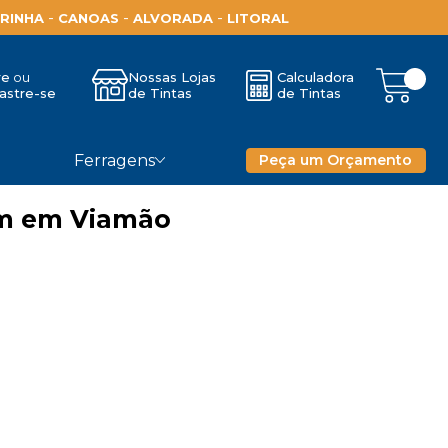
-
-
-
RINHA
CANOAS
ALVORADA
LITORAL
re
Nossas Lojas
Calculadora
astre-se
de Tintas
de Tintas
Ferragens
Peça um Orçamento
em em Viamão