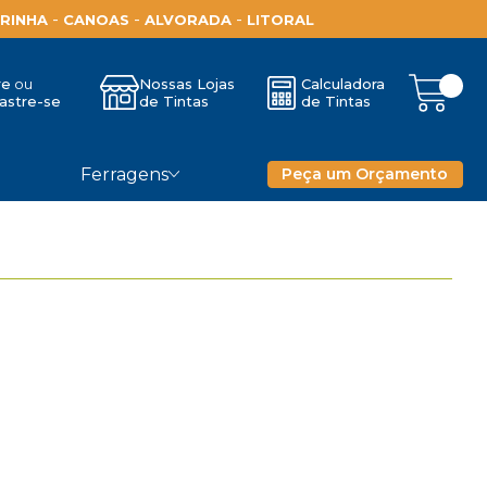
-
-
-
RINHA
CANOAS
ALVORADA
LITORAL
re
Nossas Lojas
Calculadora
astre-se
de Tintas
de Tintas
Ferragens
Peça um Orçamento