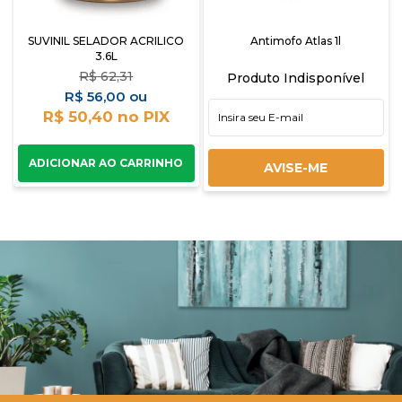
SUVINIL SELADOR ACRILICO
Antimofo Atlas 1l
3.6L
R$
62,31
Produto Indisponível
R$
56,00
R$ 50,40