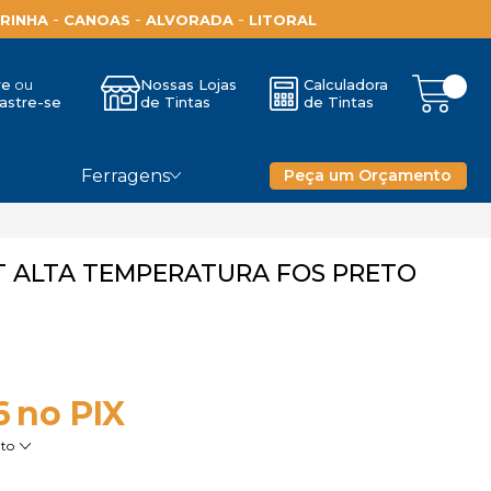
-
-
-
RINHA
CANOAS
ALVORADA
LITORAL
re
Nossas Lojas
Calculadora
astre-se
de Tintas
de Tintas
Ferragens
Peça um Orçamento
T ALTA TEMPERATURA FOS PRETO
6