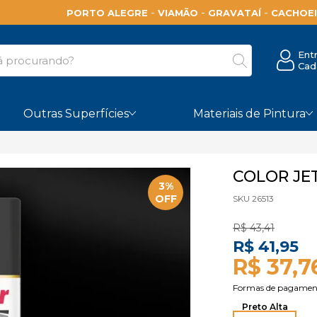
-
-
-
PORTO ALEGRE
VIAMÃO
GRAVATAÍ
CACHOEI
Ent
Cad
Outras Superfícies
Materiais de Pintura
COLOR JE
3%
OFF
SKU 26513
R$ 43,41
R$ 41,95
R$ 37,7
Preto Alta