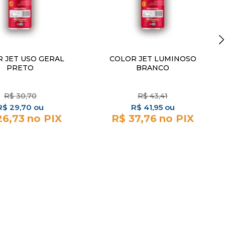
 JET USO GERAL
COLOR JET LUMINOSO
PRETO
BRANCO
R$
30,70
R$
43,41
R$
29,70
R$
41,95
26,73
R$ 37,76