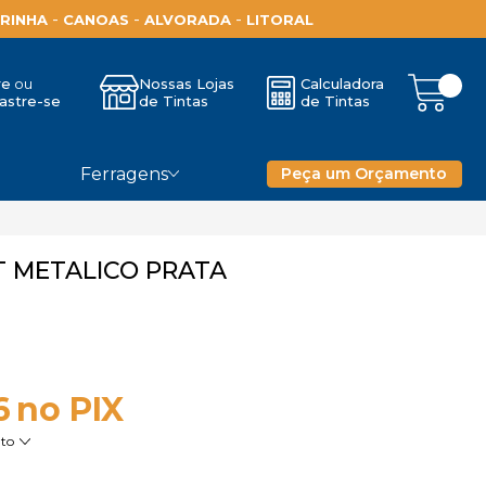
-
-
-
RINHA
CANOAS
ALVORADA
LITORAL
re
Nossas Lojas
Calculadora
astre-se
de Tintas
de Tintas
Ferragens
Peça um Orçamento
T METALICO PRATA
6