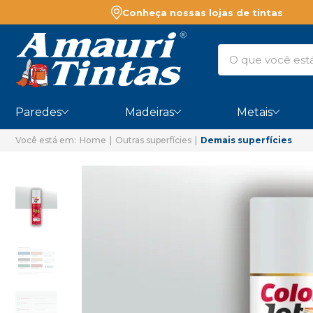
Conheça nossas lojas de tintas
Paredes
Madeiras
Metais
Home
Outras superfícies
Demais superfícies