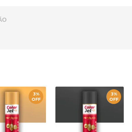
ÃO
3%
3%
OFF
OFF