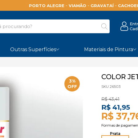
-
-
-
PORTO ALEGRE
VIAMÃO
GRAVATAÍ
CACHOEI
Ent
Cad
Outras Superfícies
Materiais de Pintura
COLOR JE
3%
OFF
SKU 26503
R$ 43,41
R$ 41,95
R$ 37,7
Prata