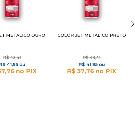
ET METALICO OURO
COLOR JET METALICO PRETO
R$
43,41
R$
43,41
R$
41,95
R$
41,95
37,76
R$ 37,76