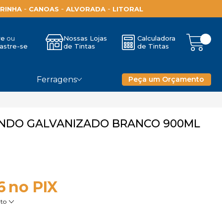
-
-
-
RINHA
CANOAS
ALVORADA
LITORAL
re
Nossas Lojas
Calculadora
astre-se
de Tintas
de Tintas
Ferragens
Peça um Orçamento
NDO GALVANIZADO BRANCO 900ML
6