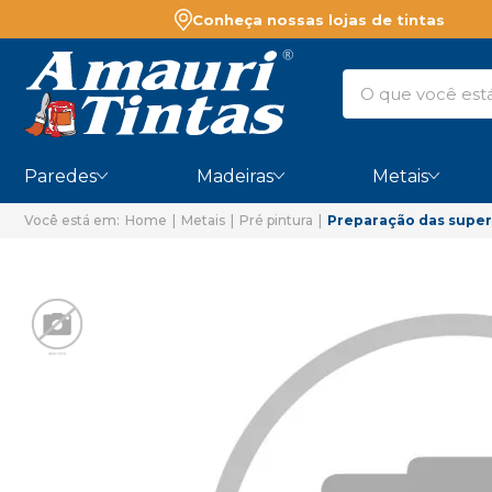
Conheça nossas lojas de tintas
Paredes
Madeiras
Metais
Home
Metais
Pré pintura
Preparação das super