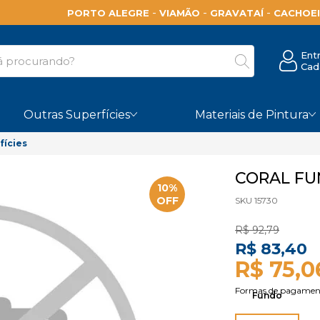
-
-
-
PORTO ALEGRE
VIAMÃO
GRAVATAÍ
CACHOEI
Ent
Cad
Outras Superfícies
Materiais de Pintura
fícies
CORAL FU
10%
OFF
SKU 15730
R$ 92,79
R$ 83,40
R$ 75,0
Fundo