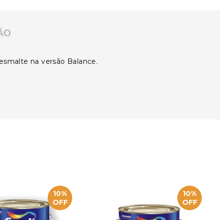
ÃO
 esmalte na versão Balance.
10%
10%
OFF
OFF