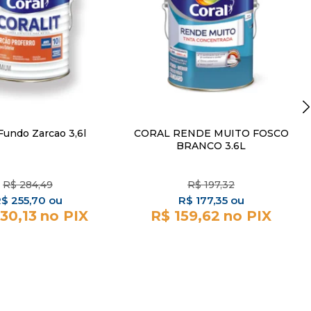
Fundo Zarcao 3,6l
CORAL RENDE MUITO FOSCO
BRANCO 3.6L
R$
284,49
R$
197,32
R$
255,70
R$
177,35
30,13
R$ 159,62