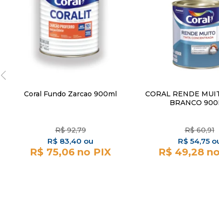
Coral Fundo Zarcao 900ml
CORAL RENDE MUI
BRANCO 90
R$
92,79
R$
60,91
R$
83,40
R$
54,75
R$ 75,06
R$ 49,28