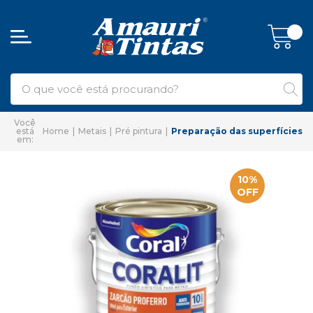
Home
Metais
Pré pintura
Preparação das superfícies
10%
OFF