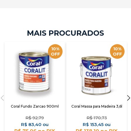
10%
10%
OFF
OFF
Coral Fundo Zarcao 900ml
Coral Massa para Madeira 3,6l
R$
92,79
R$
170,73
R$
83,40
R$
153,45