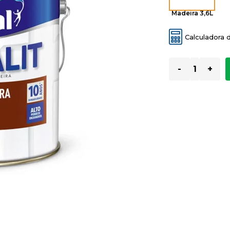
Madeira 3,6L
Calculadora 
-
+