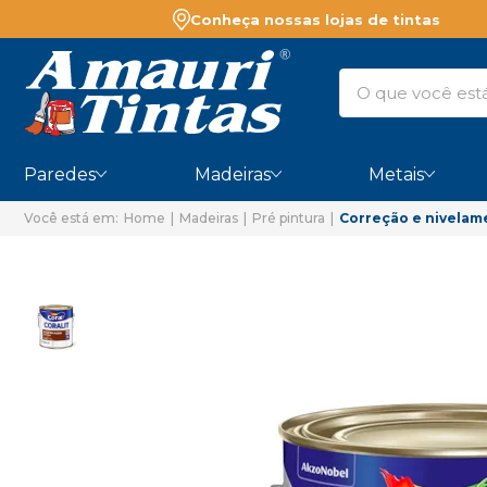
Conheça nossas lojas de tintas
Paredes
Madeiras
Metais
Home
Madeiras
Pré pintura
Correção e nivelam