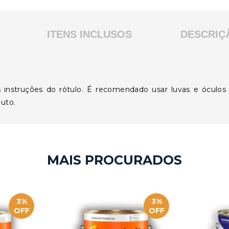
ITENS INCLUSOS
DESCRIÇ
 instruções do rótulo. É recomendado usar luvas e óculos 
duto.
3%
3%
OFF
OFF