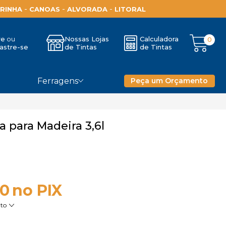
-
-
-
RINHA
CANOAS
ALVORADA
LITORAL
re
Nossas Lojas
Calculadora
0
astre-se
de Tintas
de Tintas
Ferragens
Peça um Orçamento
a para Madeira 3,6l
10