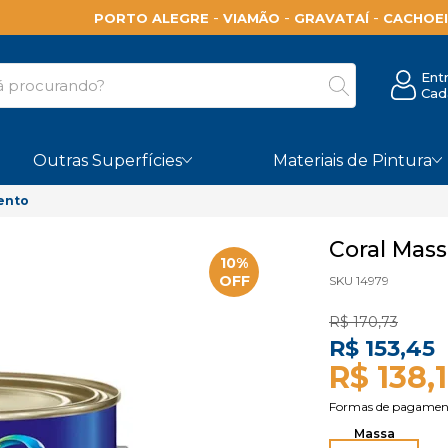
-
-
-
PORTO ALEGRE
VIAMÃO
GRAVATAÍ
CACHOEI
Ent
Cad
Outras Superfícies
Materiais de Pintura
ento
Coral Mass
10%
OFF
SKU 14979
R$ 170,73
R$ 153,45
R$ 138,
Massa