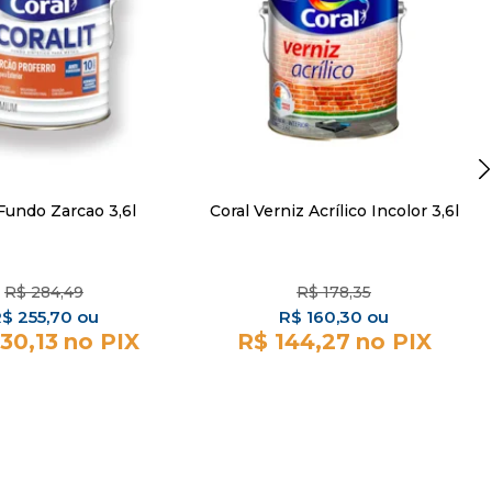
Fundo Zarcao 3,6l
Coral Verniz Acrílico Incolor 3,6l
R$
284,49
R$
178,35
R$
255,70
R$
160,30
30,13
R$ 144,27