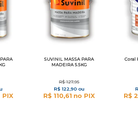
 PARA
SUVINIL MASSA PARA
Coral 
KG
MADEIRA 5.5KG
R$
127,95
R$
122,90
R$ 110,61
R$ 2