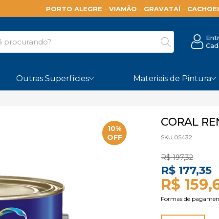
-
-
-
PORTO ALEGRE
VIAMÃO
GRAVATAÍ
CACHOEI
Ent
Cad
Outras Superfícies
Materiais de Pintura
CORAL RE
10%
OFF
SKU 05432
R$ 197,32
R$ 177,35
R$ 159,