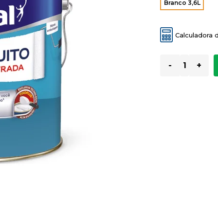
Branco 3,6L
Calculadora 
-
+