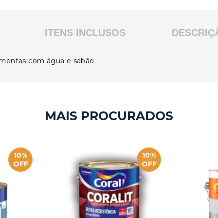
ITENS INCLUSOS
DESCRIÇ
rramentas com água e sabão.
10%
10%
OFF
OFF