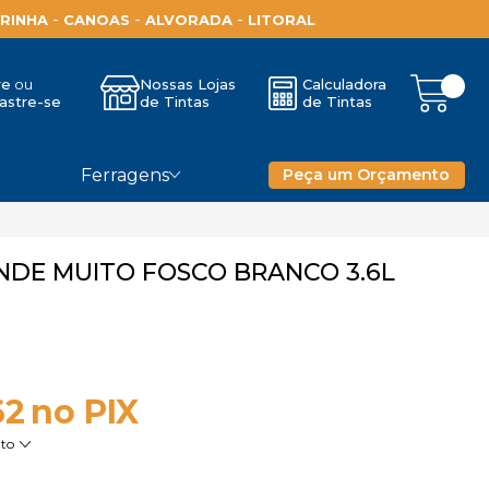
-
-
-
RINHA
CANOAS
ALVORADA
LITORAL
re
Nossas Lojas
Calculadora
astre-se
de Tintas
de Tintas
Ferragens
Peça um Orçamento
NDE MUITO FOSCO BRANCO 3.6L
62