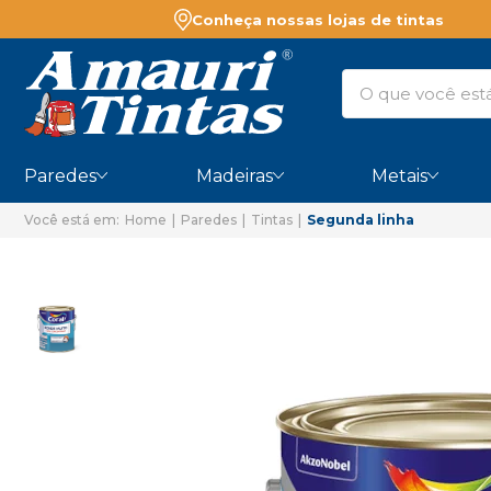
Conheça nossas lojas de tintas
Paredes
Madeiras
Metais
Home
Paredes
Tintas
Segunda linha