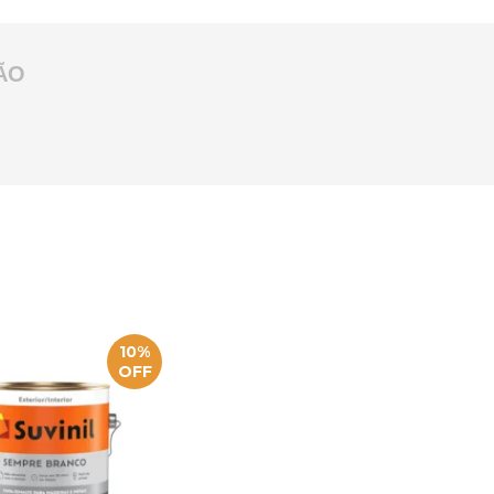
ÃO
10%
OFF