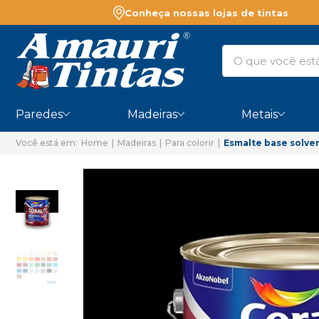
Conheça nossas lojas de tintas
Paredes
Madeiras
Metais
Home
Madeiras
Para colorir
Esmalte base solve