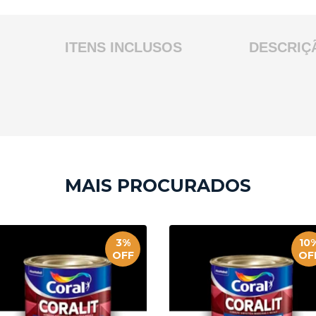
ITENS INCLUSOS
DESCRIÇ
3%
10
OFF
OF