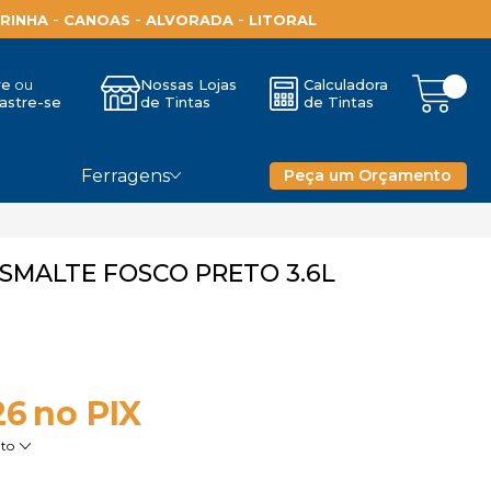
-
-
-
RINHA
CANOAS
ALVORADA
LITORAL
re
Nossas Lojas
Calculadora
astre-se
de Tintas
de Tintas
Ferragens
Peça um Orçamento
ESMALTE FOSCO PRETO 3.6L
26