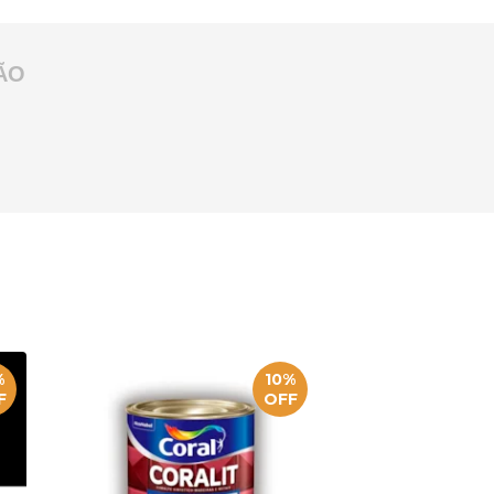
ÃO
%
10%
F
OFF