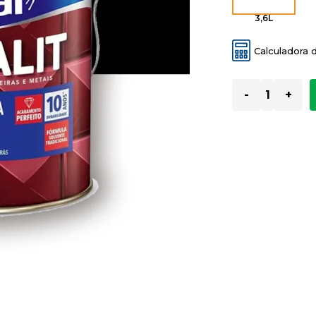
3,6L
Calculadora 
-
+