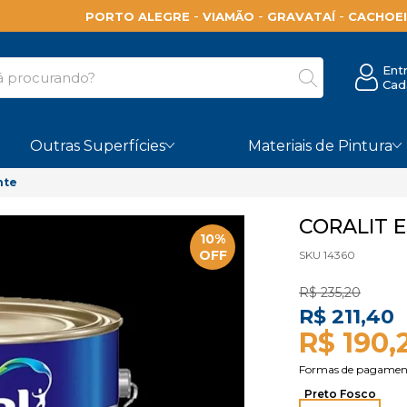
-
-
-
PORTO ALEGRE
VIAMÃO
GRAVATAÍ
CACHOEI
Ent
Cad
Outras Superfícies
Materiais de Pintura
nte
CORALIT 
10%
OFF
SKU 14360
R$ 235,20
R$ 211,40
R$ 190,
Preto Fosco