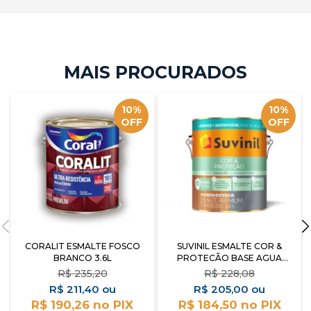
10%
10%
OFF
OFF
CORALIT ESMALTE FOSCO
SUVINIL ESMALTE COR &
BRANCO 3.6L
PROTECÃO BASE AGUA
BRANCO ACETINADO 3.6L
R$
235,20
R$
228,08
R$
211,40
R$
205,00
R$ 190,26
R$ 184,50