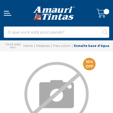
Home
Madeiras
Para colorir
Esmalte base d'água
10%
OFF