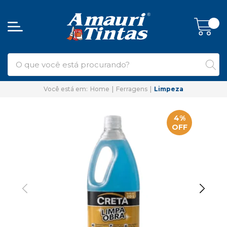
Home
Ferragens
Limpeza
4%
OFF