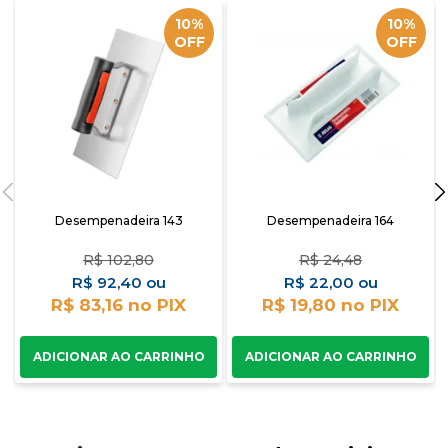
10%
10%
OFF
OFF
Desempenadeira 143
Desempenadeira 164
R$
102,80
R$
24,48
R$
92,40
R$
22,00
R$ 83,16
R$ 19,80