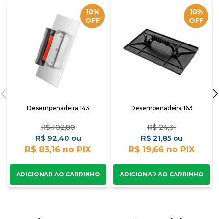
10%
10%
OFF
OFF
Desempenadeira 143
Desempenadeira 163
R$
102,80
R$
24,31
R$
92,40
R$
21,85
R$ 83,16
R$ 19,66