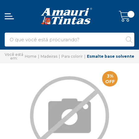
Home
Madeiras
Para colorir
Esmalte base solvente
3%
OFF