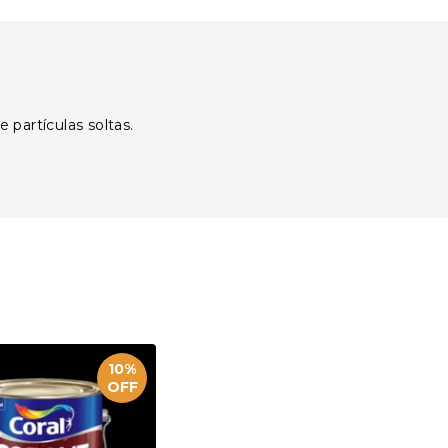
 partículas soltas.
10%
OFF