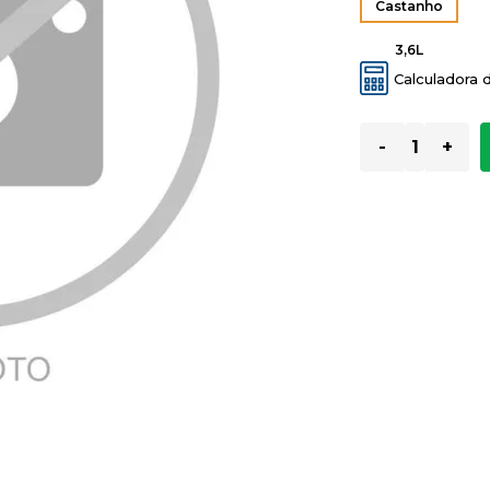
Castanho
3,6L
Calculadora 
-
+