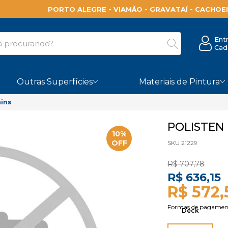
-
-
-
PORTO ALEGRE
VIAMÃO
GRAVATAÍ
CACHOEI
Ent
Cad
Outras Superfícies
Materiais de Pintura
ains
POLISTEN
10%
OFF
SKU 21229
R$ 707,78
R$ 636,15
R$ 572,
Deck