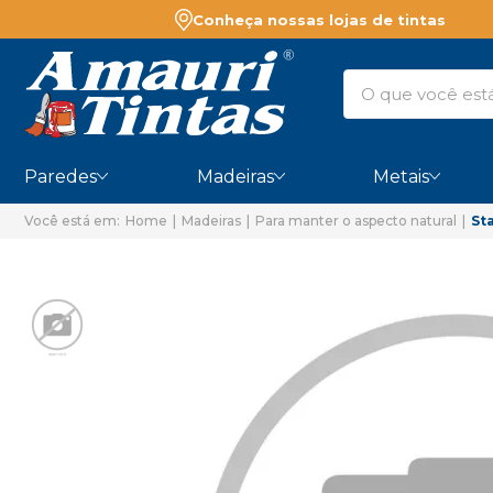
Conheça nossas lojas de tintas
Paredes
Madeiras
Metais
Home
Madeiras
Para manter o aspecto natural
St