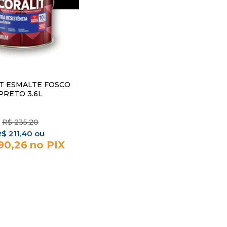
T ESMALTE FOSCO
PRETO 3.6L
R$
235,20
R$
211,40
90,26