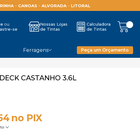
-
-
-
RINHA
CANOAS
ALVORADA
LITORAL
re
Nossas Lojas
Calculadora
astre-se
de Tintas
de Tintas
Ferragens
Peça um Orçamento
 DECK CASTANHO 3.6L
54