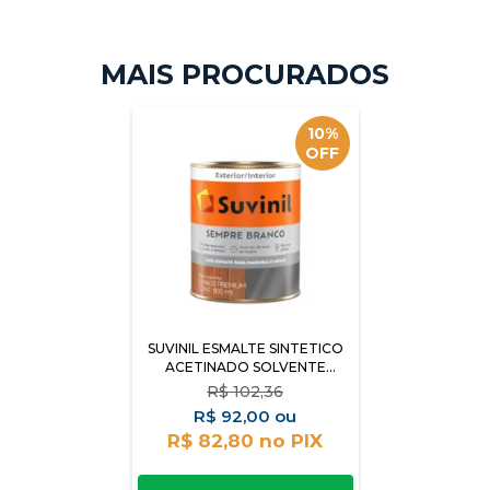
10%
OFF
SUVINIL ESMALTE SINTETICO
ACETINADO SOLVENTE
SEMPRE BRANCO 900ML
R$
102,36
R$
92,00
R$ 82,80