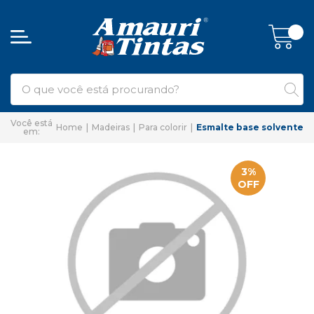
Home
Madeiras
Para colorir
Esmalte base solvente
3%
OFF