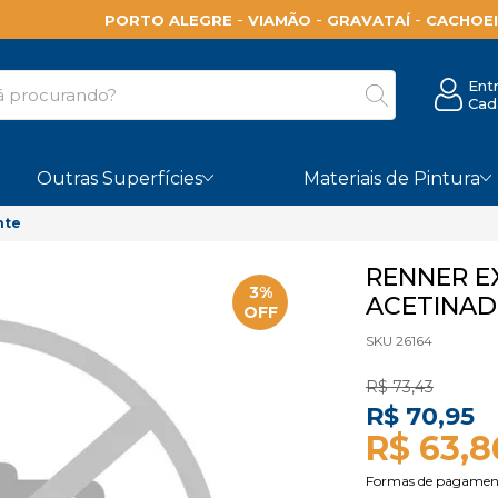
-
-
-
PORTO ALEGRE
VIAMÃO
GRAVATAÍ
CACHOEI
Ent
Cad
Outras Superfícies
Materiais de Pintura
nte
RENNER E
3%
ACETINAD
OFF
SKU 26164
R$ 73,43
R$ 70,95
R$ 63,8