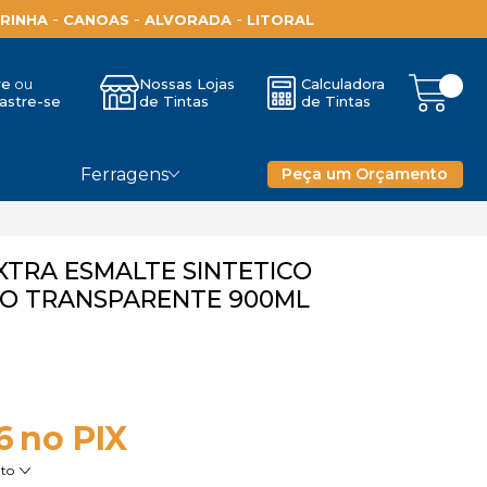
-
-
-
RINHA
CANOAS
ALVORADA
LITORAL
re
Nossas Lojas
Calculadora
astre-se
de Tintas
de Tintas
Ferragens
Peça um Orçamento
XTRA ESMALTE SINTETICO
O TRANSPARENTE 900ML
6