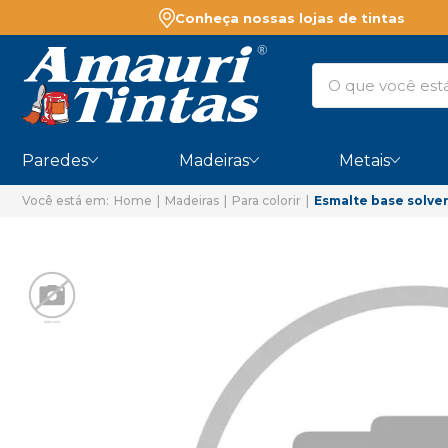
Conheça nossas lojas de tintas
Paredes
Madeiras
Metais
Home
Madeiras
Para colorir
Esmalte base solve