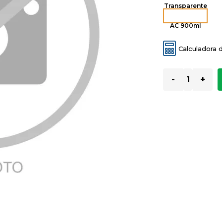
Transparente
AC 900ml
Calculadora 
-
+