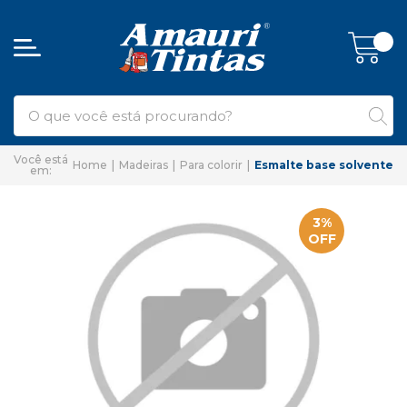
Home
Madeiras
Para colorir
Esmalte base solvente
3%
OFF