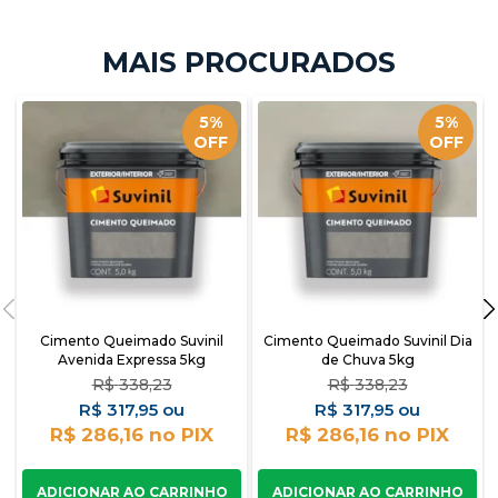
5%
5%
OFF
OFF
Cimento Queimado Suvinil
Cimento Queimado Suvinil Dia
Avenida Expressa 5kg
de Chuva 5kg
R$
338,23
R$
338,23
R$
317,95
R$
317,95
R$ 286,16
R$ 286,16