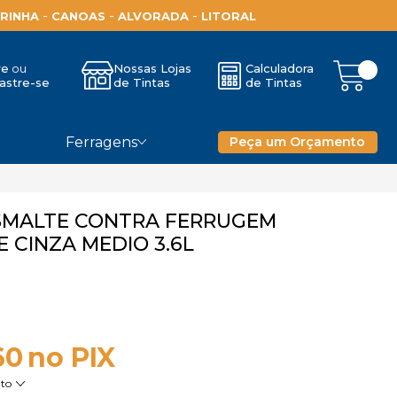
-
-
-
RINHA
CANOAS
ALVORADA
LITORAL
re
Nossas Lojas
Calculadora
astre-se
de Tintas
de Tintas
Ferragens
Peça um Orçamento
ESMALTE CONTRA FERRUGEM
 CINZA MEDIO 3.6L
60