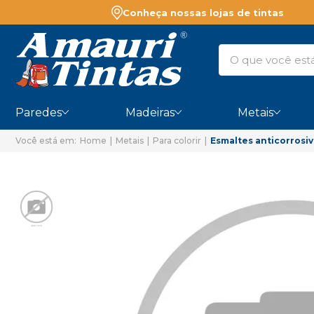
Conheça nossas lojas de tintas
Paredes
Madeiras
Metais
Home
Metais
Para colorir
Esmaltes anticorrosi