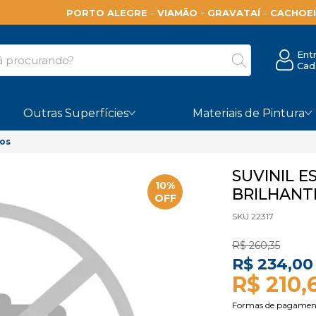
-
-
-
PORTO ALEGRE
VIAMÃO
GRAVATAÍ
CACHOEI
Ent
Cad
Outras Superfícies
Materiais de Pintura
vos
SUVINIL 
10%
BRILHANTE
OFF
SKU 22317
R$ 260,35
R$ 234,00
R$ 210,