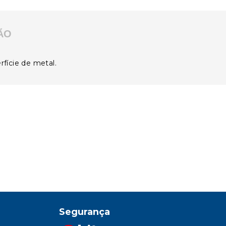
ÃO
fície de metal.
Segurança