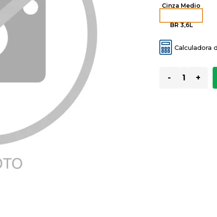
Cinza Medio
BR 3,6L
Calculadora 
-
+