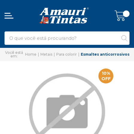
Home
Metais
Para colorir
Esmaltes anticorrosivos
10%
OFF