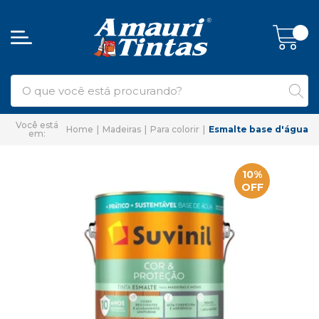
Home
Madeiras
Para colorir
Esmalte base d'água
10%
OFF