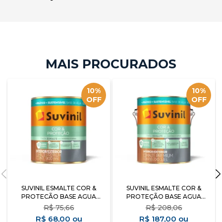
10%
10%
OFF
OFF
SUVINIL ESMALTE COR &
SUVINIL ESMALTE COR &
PROTECÃO BASE AGUA
PROTEÇÃO BASE AGUA
BRANCO ACETINADO 0,900ML
BRANCO BRILHANTE 3.6L
R$
75,66
R$
208,06
R$
68,00
R$
187,00