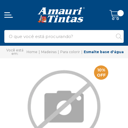
Home
Madeiras
Para colorir
Esmalte base d'água
10%
OFF