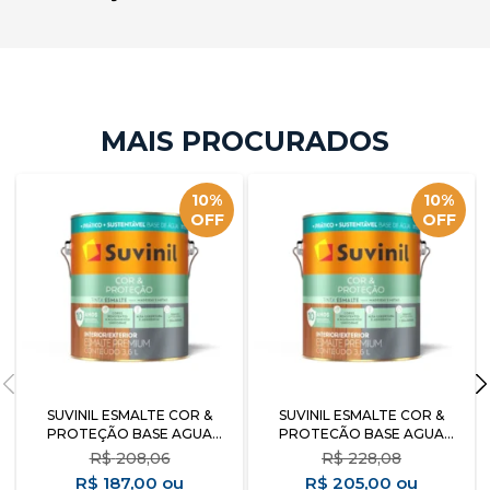
10%
10%
OFF
OFF
SUVINIL ESMALTE COR &
SUVINIL ESMALTE COR &
PROTEÇÃO BASE AGUA
PROTECÃO BASE AGUA
BRANCO BRILHANTE 3.6L
BRANCO ACETINADO 3.6L
R$
208,06
R$
228,08
R$
187,00
R$
205,00