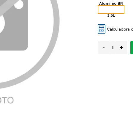
Aluminio BR
3,6L
Calculadora 
-
+