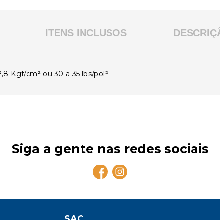
ITENS INCLUSOS
DESCRIÇ
2,8 Kgf/cm² ou 30 a 35 lbs/pol²
Siga a gente nas redes sociais
SAC