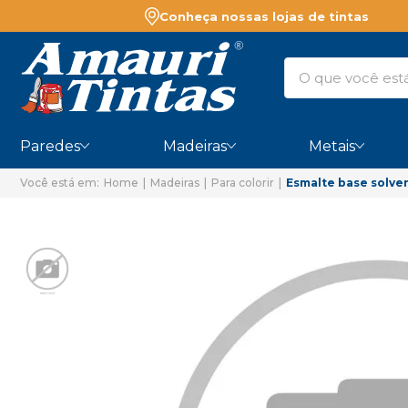
Conheça nossas lojas de tintas
Paredes
Madeiras
Metais
Home
Madeiras
Para colorir
Esmalte base solve