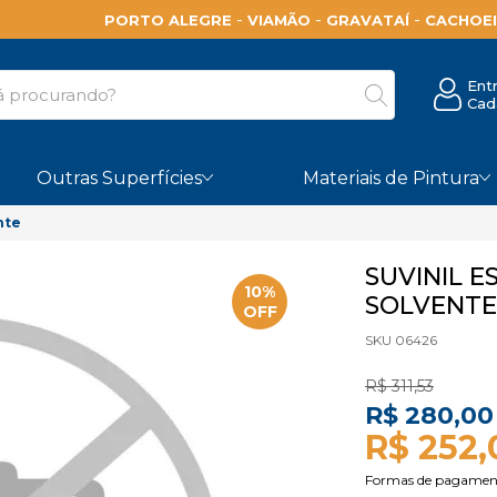
-
-
-
PORTO ALEGRE
VIAMÃO
GRAVATAÍ
CACHOEI
Ent
Cad
Outras Superfícies
Materiais de Pintura
nte
SUVINIL 
10%
SOLVENTE 
OFF
SKU 06426
R$ 311,53
R$ 280,00
R$ 252,