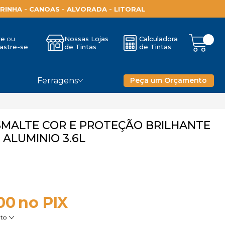
-
-
-
RINHA
CANOAS
ALVORADA
LITORAL
re
Nossas Lojas
Calculadora
astre-se
de Tintas
de Tintas
Ferragens
Peça um Orçamento
ESMALTE COR E PROTEÇÃO BRILHANTE
ALUMINIO 3.6L
00