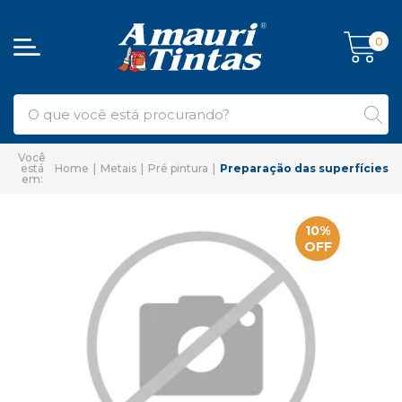
0
Home
Metais
Pré pintura
Preparação das superfícies
10%
OFF