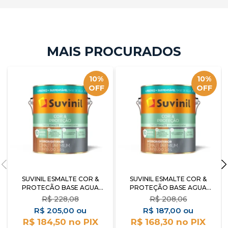
10%
10%
OFF
OFF
SUVINIL ESMALTE COR &
SUVINIL ESMALTE COR &
PROTECÃO BASE AGUA
PROTEÇÃO BASE AGUA
BRANCO ACETINADO 3.6L
BRANCO BRILHANTE 3.6L
R$
228,08
R$
208,06
R$
205,00
R$
187,00
R$ 184,50
R$ 168,30