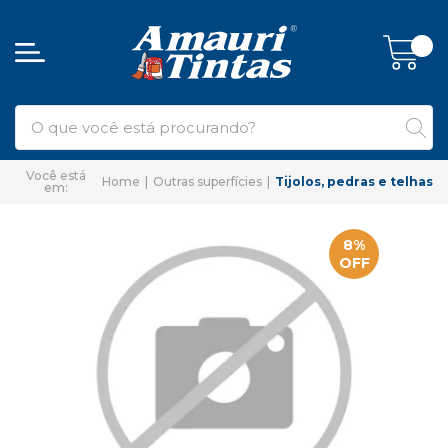
Home
Outras superfícies
Tijolos, pedras e telhas
8%
OFF