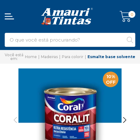
0
Home
Madeiras
Para colorir
Esmalte base solvente
10%
OFF