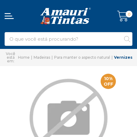
0
Home
Madeiras
Para manter o aspecto natural
Vernizes
10%
OFF