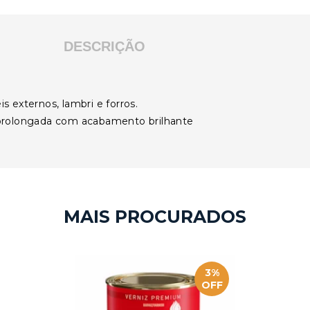
DESCRIÇÃO
is externos, lambri e forros.
 prolongada com acabamento brilhante
3%
OFF