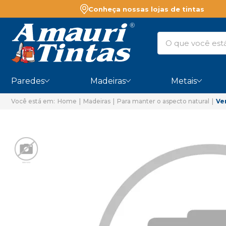
Conheça nossas lojas de tintas
Paredes
Madeiras
Metais
Home
Madeiras
Para manter o aspecto natural
Ve