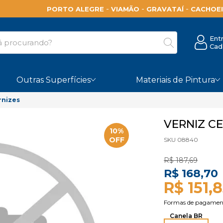
-
-
-
PORTO ALEGRE
VIAMÃO
GRAVATAÍ
CACHOEI
Ent
Cad
Outras Superfícies
Materiais de Pintura
rnizes
VERNIZ C
10%
OFF
SKU 08840
R$ 187,69
R$ 168,70
R$ 151,
Canela BR