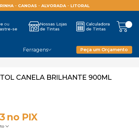
-
-
-
RINHA
CANOAS
ALVORADA
LITORAL
re
Nossas Lojas
Calculadora
astre-se
de Tintas
de Tintas
Ferragens
Peça um Orçamento
ETOL CANELA BRILHANTE 900ML
83