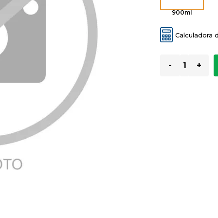
900ml
Calculadora 
-
+